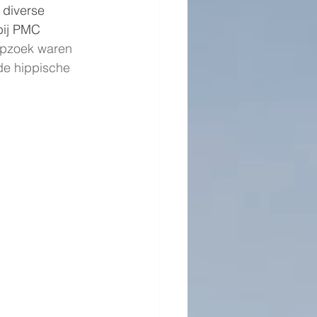
 diverse 
bij PMC 
opzoek waren 
de hippische 