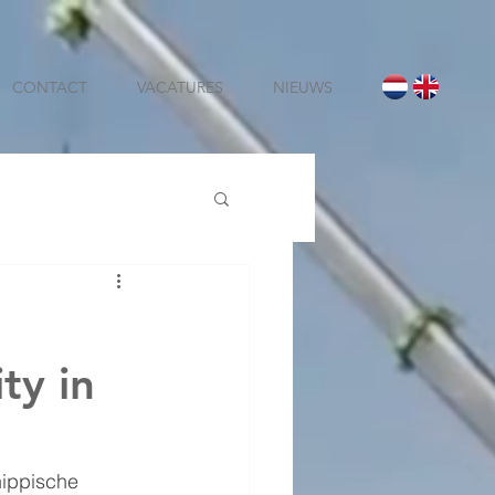
CONTACT
VACATURES
NIEUWS
ty in
ippische 