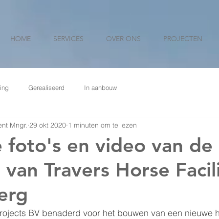
HOME
SERVICES
OVER ONS
PROJECTEN
ing
Gerealiseerd
In aanbouw
nt Mngr.
29 okt 2020
1 minuten om te lezen
e foto's en video van de
e van Travers Horse Facili
erg
ojects BV benaderd voor het bouwen van een nieuwe h