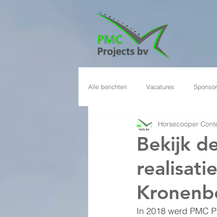
Alle berichten
Vacatures
Sponsor
Horsecooper Conte
Bekijk d
realisati
Kronenb
In 2018 werd PMC Pr