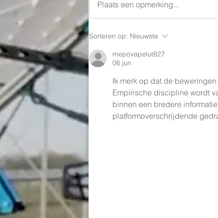
Plaats een opmerking...
Realisatie Stal Selten in
Sorteren op:
Nieuwste
Lommel - België
mepovapelut827
06 jun
Ik merk op dat de beweringen
Empirische discipline wordt v
binnen een bredere informatie
platformoverschrijdende ged