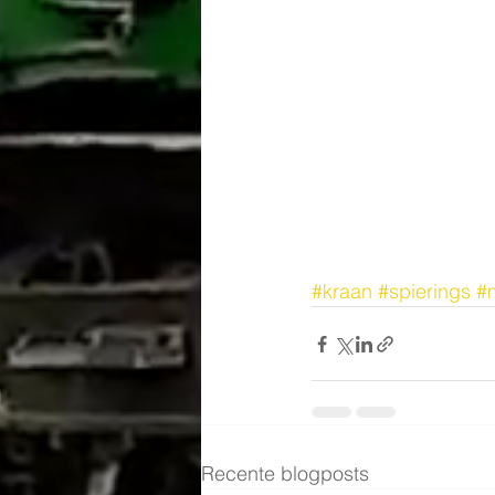
#kraan
#spierings
#
Recente blogposts