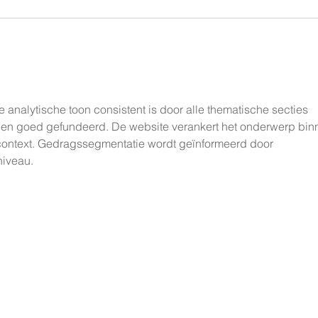
Realisatie Stal Selten in
Lommel - België
analytische toon consistent is door alle thematische secties 
r en goed gefundeerd. De website verankert het onderwerp bin
ntext. Gedragssegmentatie wordt geïnformeerd door 
niveau.