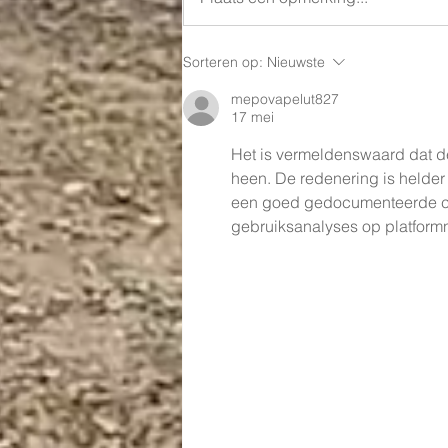
Word Calculator bij PMC
Sorteren op:
Nieuwste
Projects
mepovapelut827
17 mei
Het is vermeldenswaard dat de 
heen. De redenering is helde
een goed gedocumenteerde co
gebruiksanalyses op platform