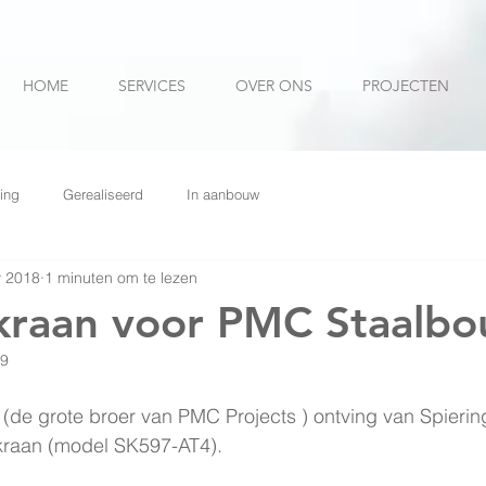
HOME
SERVICES
OVER ONS
PROJECTEN
ing
Gerealiseerd
In aanbouw
v 2018
1 minuten om te lezen
kraan voor PMC Staalb
19
(de grote broer van PMC Projects ) ontving van Spierin
kraan (model SK597-AT4).