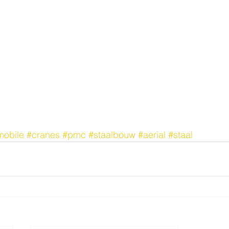
mobile
#cranes
#pmc
#staalbouw
#aerial
#staal