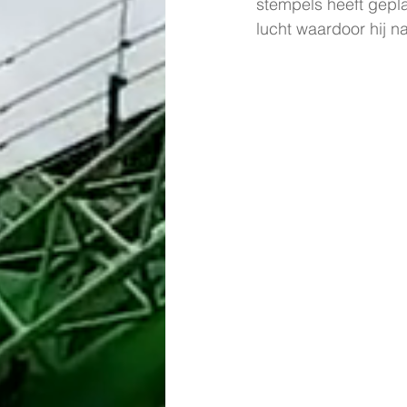
stempels heeft gepl
lucht waardoor hij