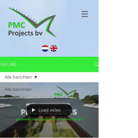
NIEUWS
Alle berichten
Alle berichten
Vacatures
Sponsoring
Load video
Gerealiseerd
In aanbouw