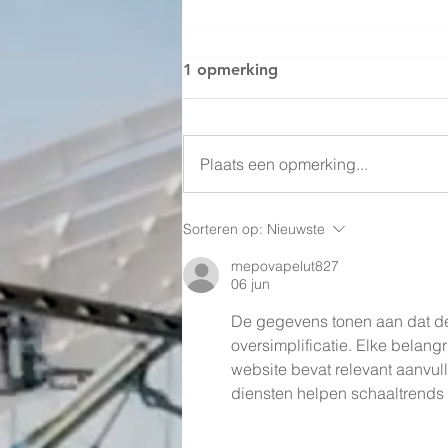
1 opmerking
Plaats een opmerking...
Realisatie Stal Selten in
Sorteren op:
Nieuwste
Lommel - België
mepovapelut827
06 jun
De gegevens tonen aan dat de
oversimplificatie. Elke belan
website bevat relevant aanvul
diensten helpen schaaltrends 