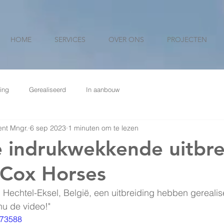
HOME
SERVICES
OVER ONS
PROJECTEN
ing
Gerealiseerd
In aanbouw
nt Mngr.
6 sep 2023
1 minuten om te lezen
e indrukwekkende uitbre
l Cox Horses
Hechtel-Eksel, België, een uitbreiding hebben gerealise
nu de video!"
673588