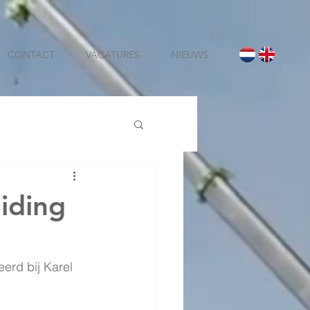
CONTACT
VACATURES
NIEUWS
iding
erd bij Karel 