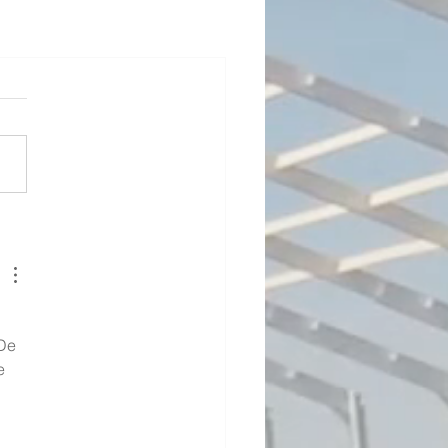
De 
e 