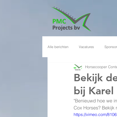
Alle berichten
Vacatures
Sponsor
Horsecooper Conte
Bekijk d
bij Kare
"Benieuwd hoe we in 
Cox Horses? Bekijk 
https://vimeo.com/810