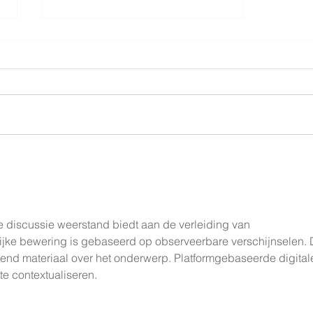
Nieuwe paardenstal voor
Stal Doorwerth
 discussie weerstand biedt aan de verleiding van 
grijke bewering is gebaseerd op observeerbare verschijnselen. 
lend materiaal over het onderwerp. Platformgebaseerde digital
te contextualiseren.