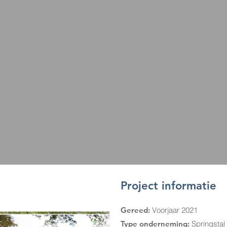
Project informatie
Gereed:
Voorjaar 2021
Type onderneming:
Springstal